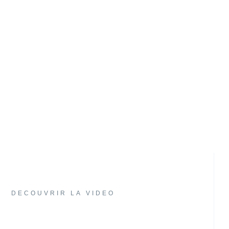
Cyril Haddad
AVOCAT FISCALISTE
DECOUVRIR LA VIDEO