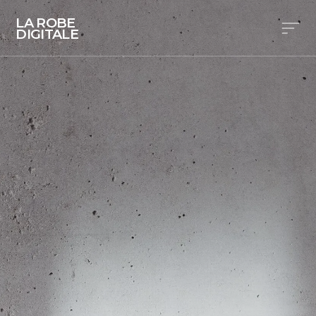
LA ROBE
DIGITALE
ALIZÉE
VALLAT
-
CRÉATION
SITE
INTERNET
AVOCAT