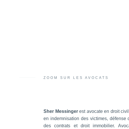
Création du site de 
La Robe Digitale a entièrement refondu le
Maître Sher Messinger.
Designé et developpé sur mesure, ce site 
humaine de la fondatrice, et son souhait
ses clients. Le design du site a été pensé
ZOOM SUR LES AVOCATS
Sher Messinger
est avocate en droit civi
depuis déjà quelques années, elle
en indemnisation des victimes, défense 
des contrats et droit immobilier. Avo