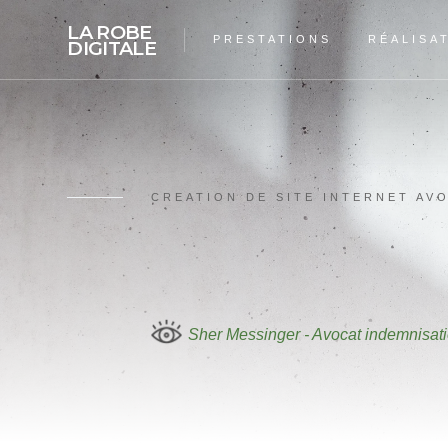
LA ROBE
PRESTATIONS
RÉALISA
DIGITALE
ALIZÉE
VALLAT
-
CRÉATION
SITE
INTERNET
AVOCAT
CREATION DE SITE INTERNET AV
Sher Messinger - Avocat indemnisat